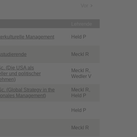
Vor
Lehrende
terkulturelle Management
Held P
sstudierende
Meckl R
c. (Die USA als
Meckl R,
ller und politischer
Wedler V
nehmen)
. (Global Strategy in the
Meckl R,
ationales Management)
Held P
Held P
Meckl R