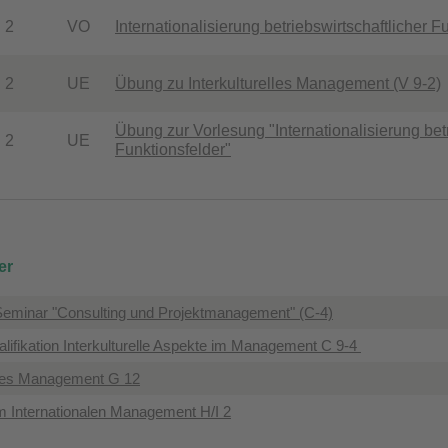
2
VO
Internationalisierung betriebswirtschaftlicher F
2
UE
Übung zu Interkulturelles Management (V 9-2)
Übung zur Vorlesung "Internationalisierung betr
2
UE
Funktionsfelder"
er
 Seminar "Consulting und Projektmanagement" (C-4)
alifikation Interkulturelle Aspekte im Management C 9-4
nales Management G 12
m Internationalen Management H/I 2