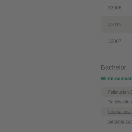
33006
33015
33007
Bachelor
Wintersemest
Fallstudien
​Schlüsselqu
​Internatio
​Seminar zu