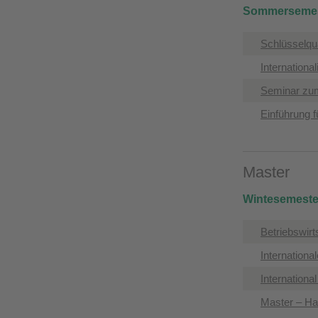
Sommersemes
​Schlüsselqu
​Internationa
​Seminar zu
​Einführung 
Master
Wintesemeste
Betriebswirt
​Internation
​Internation
​Master – H