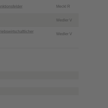
unktionsfelder
Meckl R
Wedler V
iebswirtschaftlicher
Wedler V