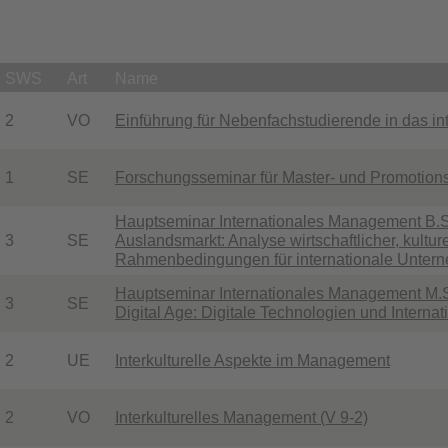
SWS
Art
Name
2
VO
Einführung für Nebenfachstudierende in das in
1
SE
Forschungsseminar für Master- und Promotion
Hauptseminar Internationales Management B.S
3
SE
Auslandsmarkt: Analyse wirtschaftlicher, kulture
Rahmenbedingungen für internationale Unter
Hauptseminar Internationales Management M.Sc
3
SE
Digital Age: Digitale Technologien und Intern
2
UE
Interkulturelle Aspekte im Management
2
VO
Interkulturelles Management (V 9-2)