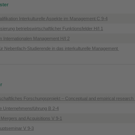
ter
alifikation Interkulturelle Aspekte im Management C 9-4
lisierung betriebswirtschaftlicher Funktionsfelder H/I 1
m Internationalen Management H/I 2
für Nebenfach-Studierende in das interkulturelle Management
r
schaftliches Forschungsprojekt – Conceptual and empirical research 
ale Unternehmensführung B 2-4
al Mergers and Acquisitions V 9-1
auptseminar V 9-3